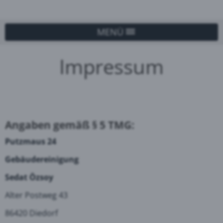
MENÜ
Impressum
Angaben gemäß § 5 TMG:
Putzmaus 24
Gebäudereinigung
Sedat Özsoy
Alter Postweg 43
86420 Diedorf