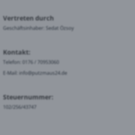
Vertreten durch
Geschäftsinhaber: Sedat Özsoy
Kontakt:
Telefon: 0176 / 70953060
E-Mail: info@putzmaus24.de
Steuernummer:
102/256/43747