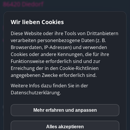
86420 Diedorf
Wir lieben Cookies
Mobil: 0176 / 70 95 30 60
Diese Website oder ihre Tools von Drittanbietern
email: info@putzmaus24.de
verarbeiten personenbezogene Daten (z. B.
Browserdaten, IP-Adressen) und verwenden
Cookies oder andere Kennungen, die für ihre
Funktionsweise erforderlich sind und zur
Erreichung der in den Cookie-Richtlinien
angegebenen Zwecke erforderlich sind.
Weitere Infos dazu finden Sie in der
Datenschutzerklärung.
© Putzmaus 24 |
Impressum
|
Datenschutz
Mehr erfahren und anpassen
inCMS
|
Haftungsausschluss
Alles akzeptieren